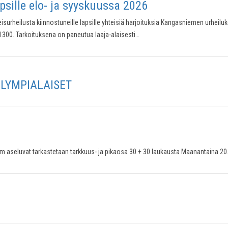
apsille elo- ja syyskuussa 2026
eisurheilusta kiinnostuneille lapsille yhteisiä harjoituksia Kangasniemen urheilu
-1300. Tarkoituksena on paneutua laaja-alaisesti…
OLYMPIALAISET
eluvat tarkastetaan tarkkuus- ja pikaosa 30 + 30 laukausta Maanantaina 20.7