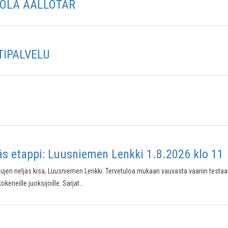
NTOLA AALLOTAR
TIPALVELU
s etappi: Luusniemen Lenkki 1.8.2026 klo 11
sujen neljäs kisa, Luusniemen Lenkki. Tervetuloa mukaan vauvasta vaariin test
eneille juoksijoille. Sarjat…