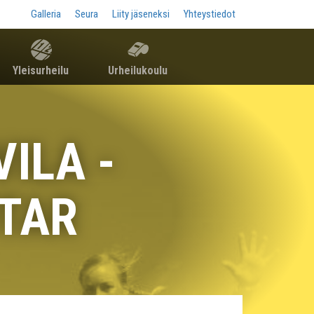
Galleria
Seura
Liity jäseneksi
Yhteystiedot
Yleisurheilu
Urheilukoulu
VILA -
TAR