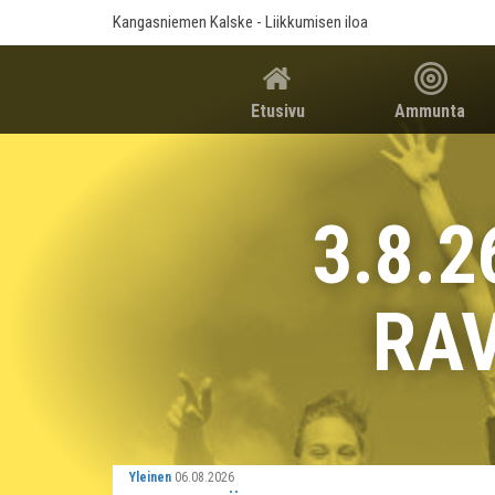
Kangasniemen Kalske
- Liikkumisen iloa
Etusivu
Ammunta
3.8.2
RA
Yleinen
06.08.2026