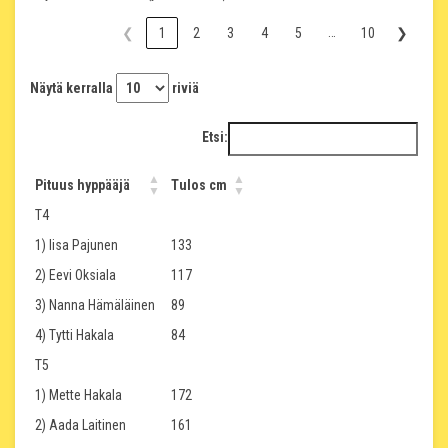
…
❮
1
2
3
4
5
10
❯
Näytä kerralla
riviä
Etsi:
Pituus hyppääjä
Tulos cm
T4
1) Iisa Pajunen
133
2) Eevi Oksiala
117
3) Nanna Hämäläinen
89
4) Tytti Hakala
84
T5
1) Mette Hakala
172
2) Aada Laitinen
161