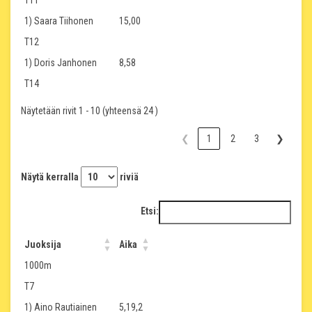
T11
1) Saara Tiihonen
15,00
T12
1) Doris Janhonen
8,58
T14
Näytetään rivit 1 - 10 (yhteensä 24 )
❮
1
2
3
❯
Näytä kerralla
riviä
Etsi:
Juoksija
Aika
1000m
T7
1) Aino Rautiainen
5,19,2