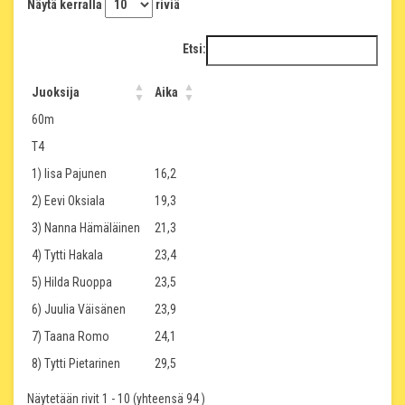
Näytä kerralla
riviä
Etsi:
Juoksija
Aika
60m
T4
1) Iisa Pajunen
16,2
2) Eevi Oksiala
19,3
3) Nanna Hämäläinen
21,3
4) Tytti Hakala
23,4
5) Hilda Ruoppa
23,5
6) Juulia Väisänen
23,9
7) Taana Romo
24,1
8) Tytti Pietarinen
29,5
Näytetään rivit 1 - 10 (yhteensä 94 )