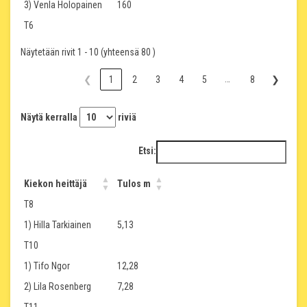
3) Venla Holopainen
160
T6
Näytetään rivit 1 - 10 (yhteensä 80 )
…
❮
1
2
3
4
5
8
❯
Näytä kerralla
riviä
Etsi:
Kiekon heittäjä
Tulos m
T8
1) Hilla Tarkiainen
5,13
T10
1) Tifo Ngor
12,28
2) Lila Rosenberg
7,28