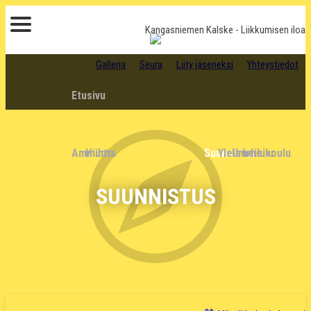
Kangasniemen Kalske
- Liikkumisen iloa
Galleria
Seura
Liity jäseneksi
Yhteystiedot
Etusivu
Ammunta
Hiihto
Suunnistus
Yleisurheilu
Urheilukoulu
SUUNNISTUS