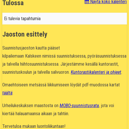
Tulossa
Näytä koko kalenteri
Ei tulevia tapahtumia
Jaoston esittely
Suunnistusjaoston kautta pääset
kilpailemaan Kalskeen nimissä suunnistuksessa, pyöräsuunnistuksessa
ja talvella hiihtosuunnistuksessa. Järjestämme kesällä kuntorastit,
suunnistuskoulun ja talvella salivuoron.
Kuntorastikalenteri ja ohjeet
.
Omaehtoiseen metsässä liikkumiseen löydät pdf-muodossa kartat
täältä
.
Urheilukeskuksen maastosta on
MOBO-suunnistusrata
, jota voi
kiertää halauamaansa aikaan ja tahtiin.
Tervetuloa mukaan luontoliikuntaan!