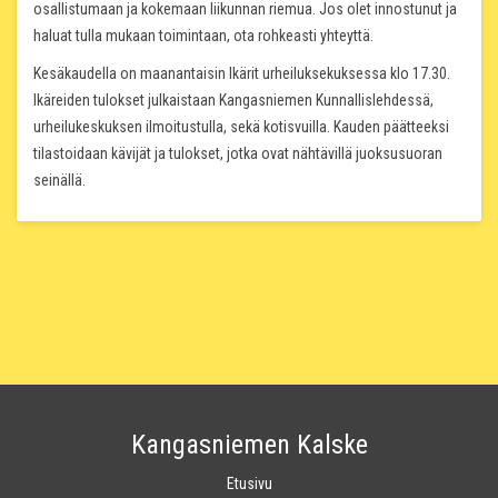
osallistumaan ja kokemaan liikunnan riemua. Jos olet innostunut ja
haluat tulla mukaan toimintaan, ota rohkeasti yhteyttä.
Kesäkaudella on maanantaisin Ikärit urheiluksekuksessa klo 17.30.
Ikäreiden tulokset julkaistaan Kangasniemen Kunnallislehdessä,
urheilukeskuksen ilmoitustulla, sekä kotisvuilla. Kauden päätteeksi
tilastoidaan kävijät ja tulokset, jotka ovat nähtävillä juoksusuoran
seinällä.
Kangasniemen Kalske
Etusivu