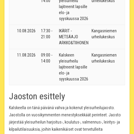
14:00
yleisurheilu
urheilukeskus
lajitreenit lapsille
elo- ja
syyskuussa 2026
10.08.2026
17:30 -
IKÄRIT -
Kangasniemen
21:00
METSÄAJO
urheilukeskus
ARKKO&TIIHONEN
11.08.2026
09:00 -
Kalskeen
Kangasniemen
14:00
yleisurheilu
urheilukeskus
lajitreenit lapsille
elo- ja
syyskuussa 2026
Jaoston esittely
Kalskeella on tänä päivänä vahva ja kokenut yleisurheilujaosto.
Jaostolla on vuosikymmenten menestyksekkäät perinteet. Jaosto
järjestää yleisurheilun harjoitus-, koulutus-, valmennus-, leiritys- ja
kilpailutilaisuuksia, joihin kaikenikäiset ovat tervetulleita