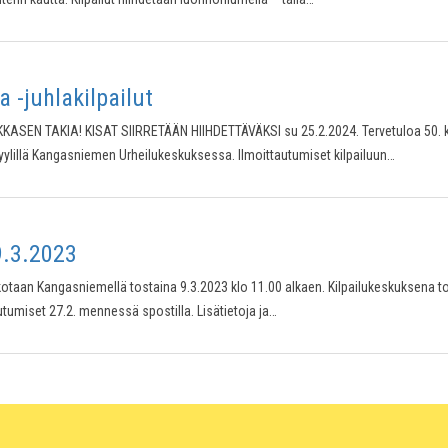
 -juhlakilpailut
EN TAKIA! KISAT SIIRRETÄÄN HIIHDETTÄVÄKSI su 25.2.2024. Tervetuloa 50. kerran
otyylillä Kangasniemen Urheilukeskuksessa. Ilmoittautumiset kilpailuun…
9.3.2023
atkotaan Kangasniemellä tostaina 9.3.2023 klo 11.00 alkaen. Kilpailukeskuksena 
tautumiset 27.2. mennessä spostilla. Lisätietoja ja…