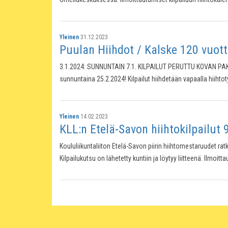
Yleinen
31.12.2023
Puulan Hiihdot / Kalske 120 vuotta
3.1.2024: SUNNUNTAIN 7.1. KILPAILUT PERUTTU KOVAN PAKKAS
sunnuntaina 25.2.2024! Kilpailut hiihdetään vapaalla hiiht
Yleinen
14.02.2023
KLL:n Etelä-Savon hiihtokilpailut 
Koululiikuntaliiton Etelä-Savon piirin hiihtomestaruudet r
Kilpailukutsu on lähetetty kuntiin ja löytyy liitteenä. Ilmoit