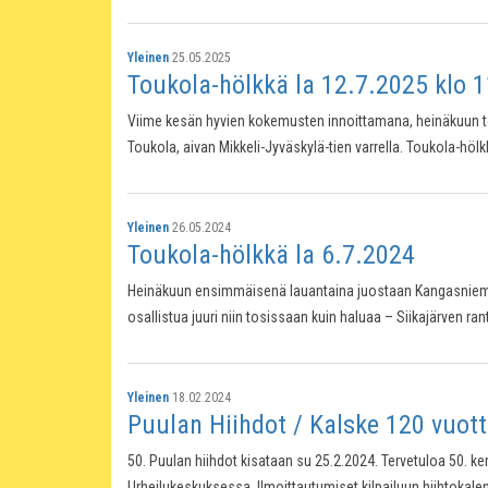
Yleinen
25.05.2025
Toukola-hölkkä la 12.7.2025 klo 1
Viime kesän hyvien kokemusten innoittamana, heinäkuun to
Toukola, aivan Mikkeli-Jyväskylä-tien varrella. Toukola-hölkk
Yleinen
26.05.2024
Toukola-hölkkä la 6.7.2024
Heinäkuun ensimmäisenä lauantaina juostaan Kangasniemen 
osallistua juuri niin tosissaan kuin haluaa – Siikajärven ran
Yleinen
18.02.2024
Puulan Hiihdot / Kalske 120 vuotta
50. Puulan hiihdot kisataan su 25.2.2024. Tervetuloa 50. ker
Urheilukeskuksessa. Ilmoittautumiset kilpailuun hiihtokalent