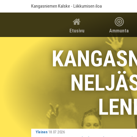
Kangasniemen Kalske
- Liikkumisen iloa
Etusivu
Ammunta
KANGASN
NELJÄS
LEN
Yleinen
18.07.2026