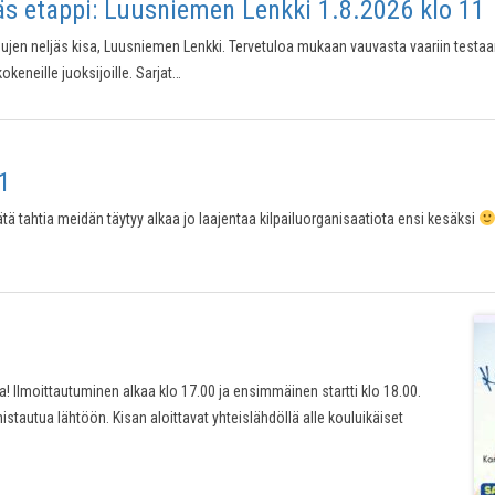
s etappi: Luusniemen Lenkki 1.8.2026 klo 11
sujen neljäs kisa, Luusniemen Lenkki. Tervetuloa mukaan vauvasta vaariin test
eneille juoksijoille. Sarjat…
1
! Tätä tahtia meidän täytyy alkaa jo laajentaa kilpailuorganisaatiota ensi kesäksi
! Ilmoittautuminen alkaa klo 17.00 ja ensimmäinen startti klo 18.00.
lmistautua lähtöön. Kisan aloittavat yhteislähdöllä alle kouluikäiset