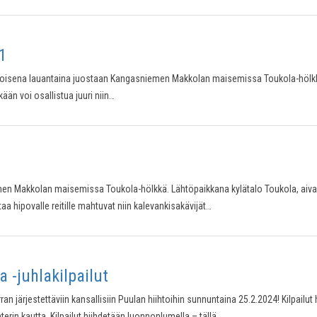
1
isena lauantaina juostaan Kangasniemen Makkolan maisemissa Toukola-hölkkä – 
ään voi osallistua juuri niin…
Makkolan maisemissa Toukola-hölkkä. Lähtöpaikkana kylätalo Toukola, aivan M
taa hipovalle reitille mahtuvat niin kalevankisakävijät…
 -juhlakilpailut
ran järjestettäviin kansallisiin Puulan hiihtoihin sunnuntaina 25.2.2024! Kilpailu
erin kautta. Kilpailut hiihdetään luonnonlumella – tällä…