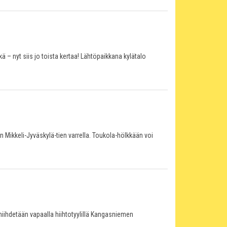
nyt siis jo toista kertaa! Lähtöpaikkana kylätalo
ikkeli-Jyväskylä-tien varrella. Toukola-hölkkään voi
t hiihdetään vapaalla hiihtotyylillä Kangasniemen