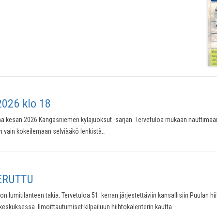
2026 klo 18
a kesän 2026 Kangasniemen kyläjuoksut -sarjan. Tervetuloa mukaan nauttimaan 
 vain kokeilemaan selviääkö lenkistä…
PERUTTU
lumitilanteen takia. Tervetuloa 51. kerran järjestettäviin kansallisiin Puulan hii
keskuksessa. Ilmoittautumiset kilpailuun hiihtokalenterin kautta.…