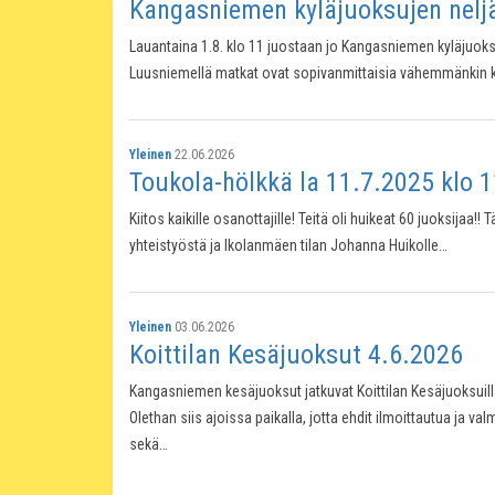
Kangasniemen kyläjuoksujen neljä
Lauantaina 1.8. klo 11 juostaan jo Kangasniemen kyläjuok
Luusniemellä matkat ovat sopivanmittaisia vähemmänkin kok
Yleinen
22.06.2026
Toukola-hölkkä la 11.7.2025 klo 1
Kiitos kaikille osanottajille! Teitä oli huikeat 60 juoksijaa!
yhteistyöstä ja Ikolanmäen tilan Johanna Huikolle…
Yleinen
03.06.2026
Koittilan Kesäjuoksut 4.6.2026
Kangasniemen kesäjuoksut jatkuvat Koittilan Kesäjuoksuilla
Olethan siis ajoissa paikalla, jotta ehdit ilmoittautua ja va
sekä…