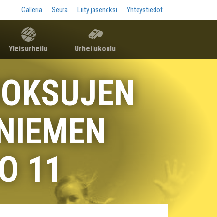
Galleria
Seura
Liity jäseneksi
Yhteystiedot
Yleisurheilu
Urheilukoulu
UOKSUJEN
SNIEMEN
O 11