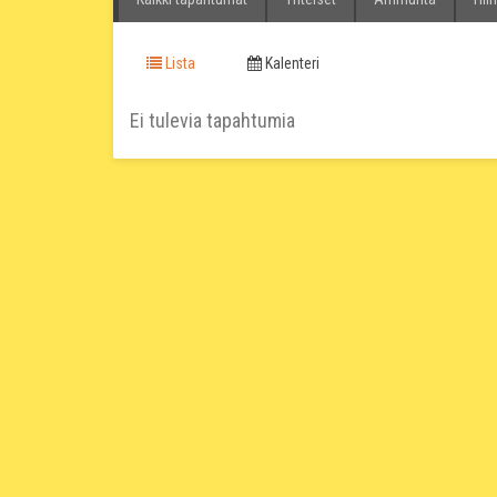
Lista
Kalenteri
Ei tulevia tapahtumia