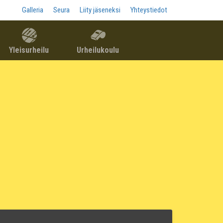
Galleria
Seura
Liity jäseneksi
Yhteystiedot
Yleisurheilu
Urheilukoulu