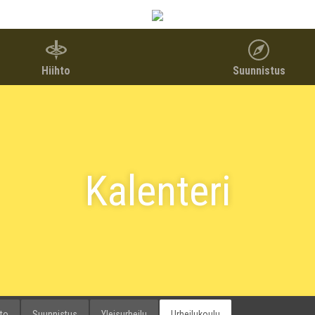
Hiihto
Suunnistus
Kalenteri
hto
Suunnistus
Yleisurheilu
Urheilukoulu