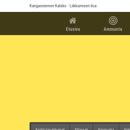
Kangasniemen Kalske
- Liikkumisen iloa
Etusivu
Ammunta
Kaikki tapahtumat
Yhteiset
Ammunta
Hii