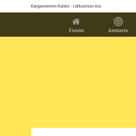
Kangasniemen Kalske
- Liikkumisen iloa
Etusivu
Ammunta