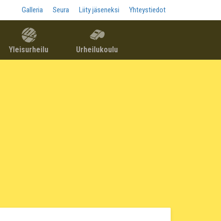
Galleria
Seura
Liity jäseneksi
Yhteystiedot
Yleisurheilu
Urheilukoulu