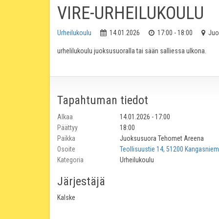
VIRE-URHEILUKOULU
Urheilukoulu
14.01.2026
17:00 - 18:00
Juo
urhelilukoulu juoksusuoralla tai sään salliessa ulkona.
Tapahtuman tiedot
Alkaa
14.01.2026 - 17:00
Päättyy
18:00
Paikka
Juoksusuora Tehomet Areena
Osoite
Teollisuustie 14, 51200 Kangasniem
Kategoria
Urheilukoulu
Järjestäjä
Kalske