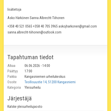
lisätietoja
Asko Härkönen Sanna Albrecht-Tiihonen
+358 40 521 0565 +358 40 705 3965 askojharkonen@gmail.com
sanna.albrecht-tiihonen@outlook.com
Tapahtuman tiedot
Alkaa
06.06.2026 - 14:00
Päättyy
17:00
Paikka
Kangasniemen urheilukeskus
Osoite
Teollisuustie 14, 51200 Kangasniemi
Kategoria
Yleisurheilu
Järjestäjä
Kalske yleisurheilujaosto