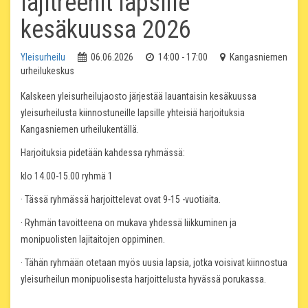
lajitreenit lapsille
kesäkuussa 2026
Yleisurheilu
06.06.2026
14:00 - 17:00
Kangasniemen
urheilukeskus
Kalskeen yleisurheilujaosto järjestää lauantaisin kesäkuussa
yleisurheilusta kiinnostuneille lapsille yhteisiä harjoituksia
Kangasniemen urheilukentällä.
Harjoituksia pidetään kahdessa ryhmässä:
klo 14.00-15.00 ryhmä 1
· Tässä ryhmässä harjoittelevat ovat 9-15 -vuotiaita.
· Ryhmän tavoitteena on mukava yhdessä liikkuminen ja
monipuolisten lajitaitojen oppiminen.
· Tähän ryhmään otetaan myös uusia lapsia, jotka voisivat kiinnostua
yleisurheilun monipuolisesta harjoittelusta hyvässä porukassa.