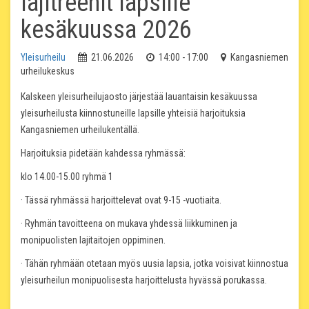
lajitreenit lapsille
kesäkuussa 2026
Yleisurheilu
21.06.2026
14:00 - 17:00
Kangasniemen
urheilukeskus
Kalskeen yleisurheilujaosto järjestää lauantaisin kesäkuussa
yleisurheilusta kiinnostuneille lapsille yhteisiä harjoituksia
Kangasniemen urheilukentällä.
Harjoituksia pidetään kahdessa ryhmässä:
klo 14.00-15.00 ryhmä 1
· Tässä ryhmässä harjoittelevat ovat 9-15 -vuotiaita.
· Ryhmän tavoitteena on mukava yhdessä liikkuminen ja
monipuolisten lajitaitojen oppiminen.
· Tähän ryhmään otetaan myös uusia lapsia, jotka voisivat kiinnostua
yleisurheilun monipuolisesta harjoittelusta hyvässä porukassa.