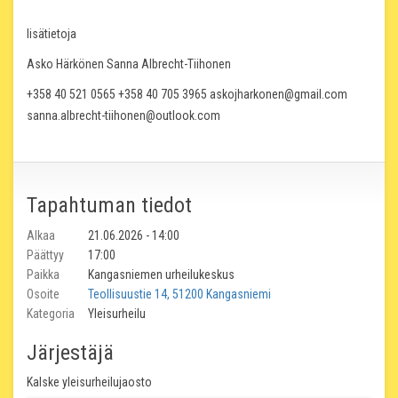
lisätietoja
Asko Härkönen Sanna Albrecht-Tiihonen
+358 40 521 0565 +358 40 705 3965 askojharkonen@gmail.com
sanna.albrecht-tiihonen@outlook.com
Tapahtuman tiedot
Alkaa
21.06.2026 - 14:00
Päättyy
17:00
Paikka
Kangasniemen urheilukeskus
Osoite
Teollisuustie 14, 51200 Kangasniemi
Kategoria
Yleisurheilu
Järjestäjä
Kalske yleisurheilujaosto