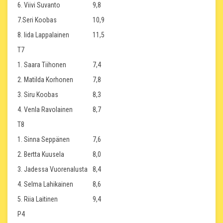
6. Viivi Suvanto
9,8
7.Seri Koobas
10,9
8. Iida Lappalainen
11,5
T7
1. Saara Tiihonen
7,4
2. Matilda Korhonen
7,8
3. Siru Koobas
8,3
4. Venla Ravolainen
8,7
T8
1. Sinna Seppänen
7,6
2. Bertta Kuusela
8,0
3. Jadessa Vuorenalusta
8,4
4. Selma Lahikainen
8,6
5. Riia Laitinen
9,4
P4