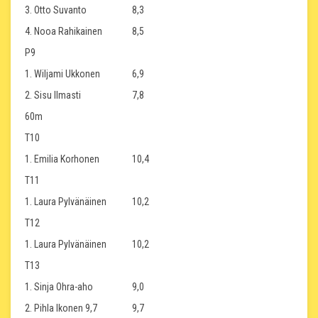
3. Otto Suvanto
8,3
4. Nooa Rahikainen
8,5
P9
1. Wiljami Ukkonen
6,9
2. Sisu Ilmasti
7,8
60m
T10
1. Emilia Korhonen
10,4
T11
1. Laura Pylvänäinen
10,2
T12
1. Laura Pylvänäinen
10,2
T13
1. Sinja Ohra-aho
9,0
2. Pihla Ikonen 9,7
9,7