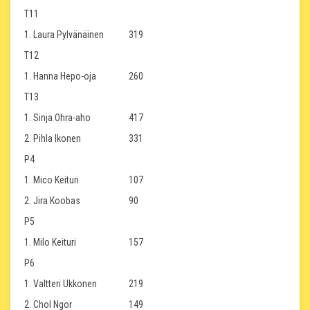
T11
1. Laura Pylvänäinen
319
T12
1. Hanna Hepo-oja
260
T13
1. Sinja Ohra-aho
417
2. Pihla Ikonen
331
P4
1. Mico Keituri
107
2. Jira Koobas
90
P5
1. Milo Keituri
157
P6
1. Valtteri Ukkonen
219
2. Chol Ngor
149