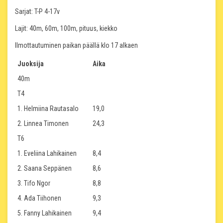
Sarjat: T-P 4-17v
Lajit: 40m, 60m, 100m, pituus, kiekko
Ilmottautuminen paikan päällä klo 17 alkaen
Juoksija
Aika
40m
T4
1. Helmiina Rautasalo
19,0
2. Linnea Timonen
24,3
T6
1. Eveliina Lahikainen
8,4
2. Saana Seppänen
8,6
3. Tifo Ngor
8,8
4. Ada Tiihonen
9,3
5. Fanny Lahikainen
9,4