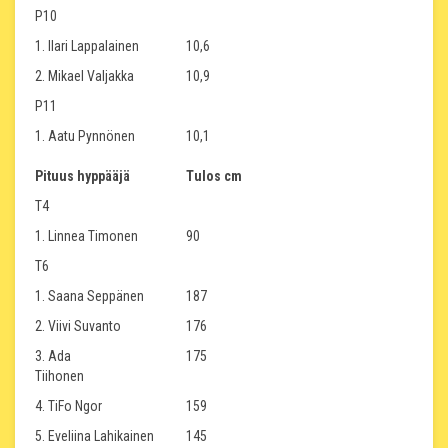
P10
1. Ilari Lappalainen
10,6
2. Mikael Valjakka
10,9
P11
1. Aatu Pynnönen
10,1
Pituus hyppääjä
Tulos cm
T4
1. Linnea Timonen
90
T6
1. Saana Seppänen
187
2. Viivi Suvanto
176
3. Ada
175
Tiihonen
4. TiFo Ngor
159
5. Eveliina Lahikainen
145