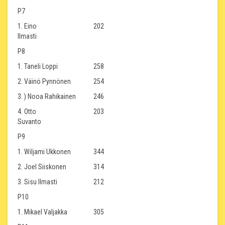
P7
1. Eino
202
Ilmasti
P8
1. Taneli Loppi
258
2. Väinö Pynnönen
254
3. ) Nooa Rahikainen
246
4. Otto
203
Suvanto
P9
1. Wiljami Ukkonen
344
2. Joel Siiskonen
314
3. Sisu Ilmasti
212
P10
1. Mikael Valjakka
305