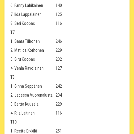
6. Fanny Lahikainen
140
7. Iida Lappalainen
125
8. Seri Koobas
116
T7
1. Saara Tiihonen
246
2. Matilda Korhonen
229
3. Siru Koobas
232
4. Venla Ravolainen
127
T8
1. Sinna Seppänen
242
2. Jadessa Vuorenalusta
234
3. Bertta Kuusela
229
4. Riia Laitinen
116
T10
1. Reetta Erkkilä
251