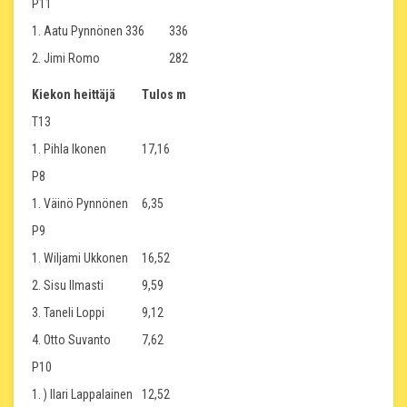
P11
1. Aatu Pynnönen 336
336
2. Jimi Romo
282
Kiekon heittäjä
Tulos m
T13
1. Pihla Ikonen
17,16
P8
1. Väinö Pynnönen
6,35
P9
1. Wiljami Ukkonen
16,52
2. Sisu Ilmasti
9,59
3. Taneli Loppi
9,12
4. Otto Suvanto
7,62
P10
1. ) Ilari Lappalainen
12,52