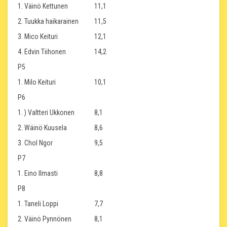
1. Väinö Kettunen
11,1
2. Tuukka haikarainen
11,5
3. Mico Keituri
12,1
4. Edvin Tiihonen
14,2
P5
1. Milo Keituri
10,1
P6
1. ) Valtteri Ukkonen
8,1
2. Wäinö Kuusela
8,6
3. Chol Ngor
9,5
P7
1. Eino Ilmasti
8,8
P8
1. Taneli Loppi
7,7
2. Väinö Pynnönen
8,1