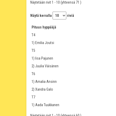
Näytetään rivit 1 - 10 (yhteensä 71 )
Näytä kerralla
riviä
Pituus hyppääjä
T4
1) Emilia Joutsi
T5
1) Iisa Pajunen
2) Juulia Väisänen
T6
1) Amalia Ansinn
2) Xandra Galo
T7
1) Aada Tuukkanen
Näytetään rivit 1 - 10 (yhteensä 60 )