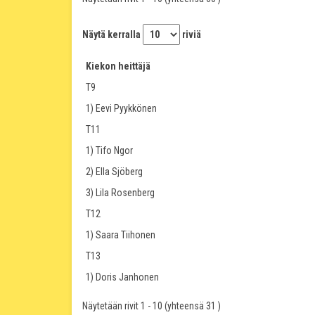
Näytä kerralla
riviä
Kiekon heittäjä
T9
1) Eevi Pyykkönen
T11
1) Tifo Ngor
2) Ella Sjöberg
3) Lila Rosenberg
T12
1) Saara Tiihonen
T13
1) Doris Janhonen
Näytetään rivit 1 - 10 (yhteensä 31 )