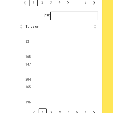
…
❮
1
2
3
4
5
8
❯
Etsi:
Tulos cm
93
165
147
204
165
196
❮
1
2
3
4
5
6
❯