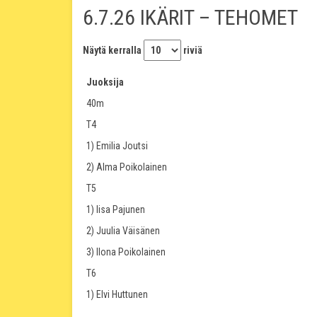
6.7.26 IKÄRIT – TEHOMET
Näytä kerralla
riviä
Juoksija
40m
T4
1) Emilia Joutsi
2) Alma Poikolainen
T5
1) Iisa Pajunen
2) Juulia Väisänen
3) Ilona Poikolainen
T6
1) Elvi Huttunen