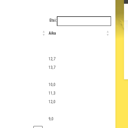
Etsi:
Aika
12,7
13,7
10,0
11,3
12,0
9,0