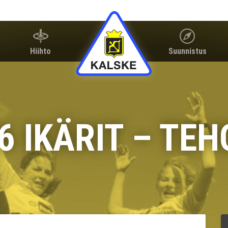
Hiihto
Suunnistus
26 IKÄRIT – TE