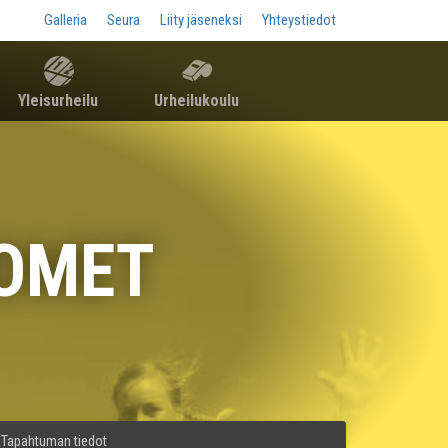
Galleria
Seura
Liity jäseneksi
Yhteystiedot
Yleisurheilu
Urheilukoulu
HOMET
Tapahtuman tiedot