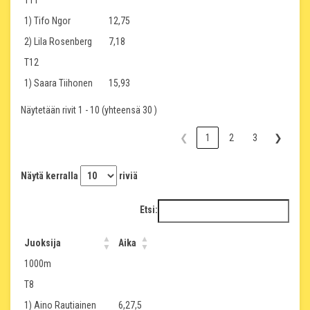
T11
1) Tifo Ngor
12,75
2) Lila Rosenberg
7,18
T12
1) Saara Tiihonen
15,93
Näytetään rivit 1 - 10 (yhteensä 30 )
❮
1
2
3
❯
Näytä kerralla
riviä
Etsi:
Juoksija
Aika
1000m
T8
1) Aino Rautiainen
6,27,5