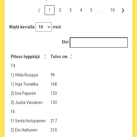
…
❮
1
2
3
4
5
10
❯
Näytä kerralla
riviä
Etsi:
Pituus hyppääjä
Tulos cm
T4
1) Hilda Ruoppa
99
1) Inga Toivakka
168
2) Iisa Pajunen
133
3) Juulia Väisänen
133
T6
1) Venla Holopainen
217
2) Elvi Huttunen
210