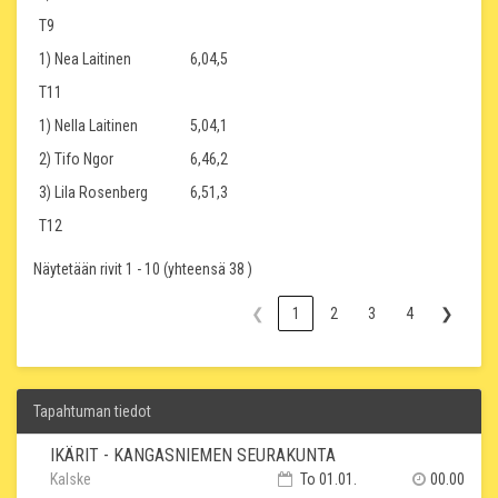
T9
1) Nea Laitinen
6,04,5
T11
1) Nella Laitinen
5,04,1
2) Tifo Ngor
6,46,2
3) Lila Rosenberg
6,51,3
T12
Näytetään rivit 1 - 10 (yhteensä 38 )
❮
1
2
3
4
❯
Tapahtuman tiedot
IKÄRIT - KANGASNIEMEN SEURAKUNTA
Kalske
To 01.01.
00.00