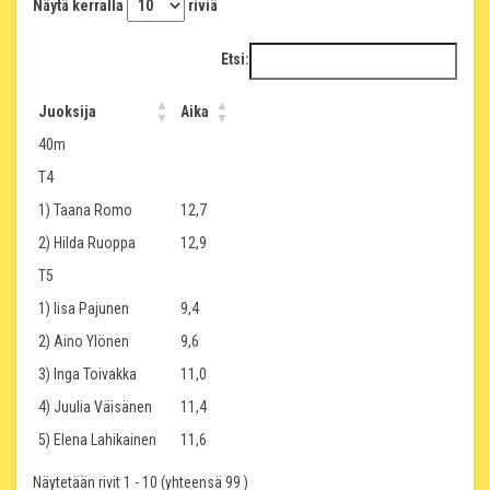
Näytä kerralla
riviä
Etsi:
Juoksija
Aika
40m
T4
1) Taana Romo
12,7
2) Hilda Ruoppa
12,9
T5
1) Iisa Pajunen
9,4
2) Aino Ylönen
9,6
3) Inga Toivakka
11,0
4) Juulia Väisänen
11,4
5) Elena Lahikainen
11,6
Näytetään rivit 1 - 10 (yhteensä 99 )