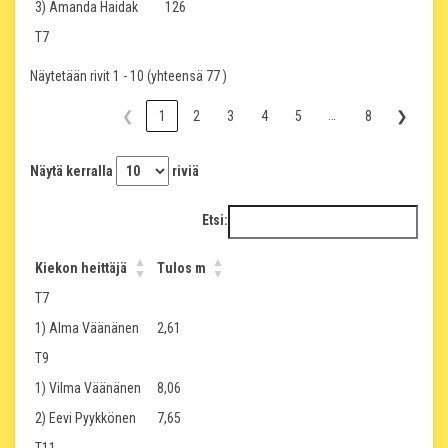
3) Amanda Haidak
126
T7
Näytetään rivit 1 - 10 (yhteensä 77 )
…
❮
1
2
3
4
5
8
❯
Näytä kerralla
riviä
Etsi:
Kiekon heittäjä
Tulos m
T7
1) Alma Väänänen
2,61
T9
1) Vilma Väänänen
8,06
2) Eevi Pyykkönen
7,65