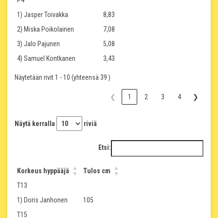
P4
1) Jasper Toivakka
8,83
2) Miska Poikolainen
7,08
3) Jalo Pajunen
5,08
4) Samuel Kontkanen
3,43
Näytetään rivit 1 - 10 (yhteensä 39 )
❮
1
2
3
4
❯
Näytä kerralla
riviä
Etsi:
Korkeus hyppääjä
Tulos cm
T13
1) Doris Janhonen
105
T15