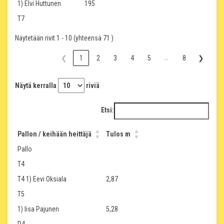
1) Elvi Huttunen
195
T7
Näytetään rivit 1 - 10 (yhteensä 71 )
…
❮
1
2
3
4
5
8
❯
Näytä kerralla
riviä
Etsi:
Pallon / keihään heittäjä
Tulos m
Pallo
T4
T4 1) Eevi Oksiala
2,87
T5
1) Iisa Pajunen
5,28