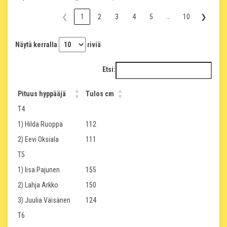
…
❮
1
2
3
4
5
10
❯
Näytä kerralla
riviä
Etsi:
Pituus hyppääjä
Tulos cm
T4
1) Hilda Ruoppa
112
2) Eevi Oksiala
111
T5
1) Iisa Pajunen
155
2) Lahja Arkko
150
3) Juulia Väisänen
124
T6