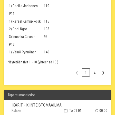
1) Cecilia Janhonen
110
P11
1) Rafael Kamppikoski
115
2) Chol Ngor
105
3) Inushka Gaveen
95
P13
1) Väinö Pynnönen
140
Näytetään rivit 1 - 10 (yhteensä 13 )
❮
1
2
❯
Tapahtuman tiedot
IKÄRIT - KIINTEISTÖMAAILMA
Kalske
To 01.01.
00.00