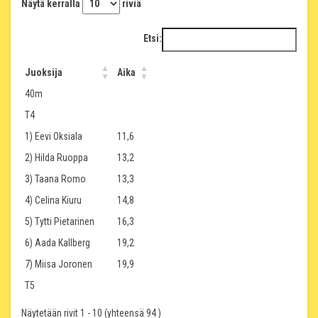
Näytä kerralla
riviä
Etsi:
Juoksija
Aika
40m
T4
1) Eevi Oksiala
11,6
2) Hilda Ruoppa
13,2
3) Taana Romo
13,3
4) Celina Kiuru
14,8
5) Tytti Pietarinen
16,3
6) Aada Kallberg
19,2
7) Miisa Joronen
19,9
T5
Näytetään rivit 1 - 10 (yhteensä 94 )