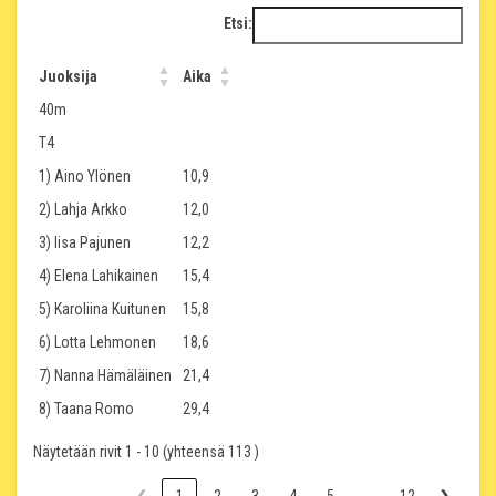
Etsi:
Juoksija
Aika
40m
T4
1) Aino Ylönen
10,9
2) Lahja Arkko
12,0
3) Iisa Pajunen
12,2
4) Elena Lahikainen
15,4
5) Karoliina Kuitunen
15,8
6) Lotta Lehmonen
18,6
7) Nanna Hämäläinen
21,4
8) Taana Romo
29,4
Näytetään rivit 1 - 10 (yhteensä 113 )
…