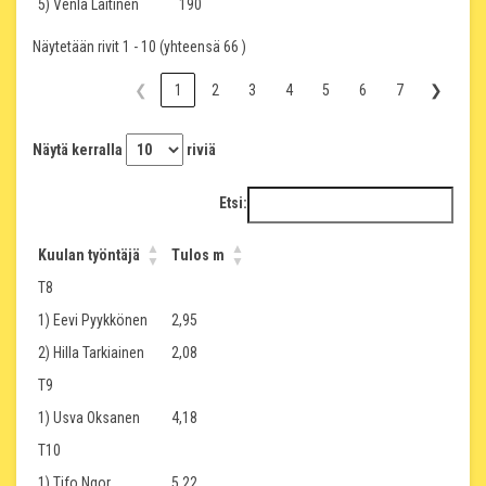
5) Venla Laitinen
190
Näytetään rivit 1 - 10 (yhteensä 66 )
❮
1
2
3
4
5
6
7
❯
Näytä kerralla
riviä
Etsi:
Kuulan työntäjä
Tulos m
T8
1) Eevi Pyykkönen
2,95
2) Hilla Tarkiainen
2,08
T9
1) Usva Oksanen
4,18
T10
1) Tifo Ngor
5,22