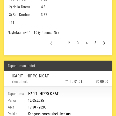
2) Nella Tanttu
4,81
3) Seri Koobas
3,87
T11
Näytetään rivit 1 - 10 (yhteensä 45 )
❮
1
2
3
4
5
❯
Tapahtuman tiedot
IKÄRIT - HIPPO-KISAT
Yleisurheilu
To 01.01.
00.00
Tapahtuma
IKÄRIT - HIPPO-KISAT
Päivä
12.05.2025
Aika
17:30 - 20:00
Paikka
Kangasniemen urheilukeskus