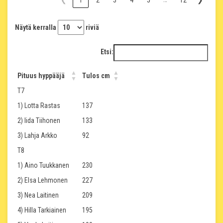
❮
1
2
3
4
5
12
❯
Näytä kerralla
riviä
Etsi:
Pituus hyppääjä
Tulos cm
T7
1) Lotta Rastas
137
2) Iida Tiihonen
133
3) Lahja Arkko
92
T8
1) Aino Tuukkanen
230
2) Elsa Lehmonen
227
3) Nea Laitinen
209
4) Hilla Tarkiainen
195