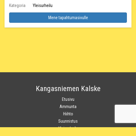
Kategoria
Yleisurheilu
Mene tapahtumasivulle
Kangasniemen Kalske
Etusivu
Ammunta
Hiihto
Suunnistus
Yleisurheilu
Urheilukoulu