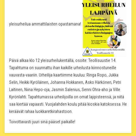
yleisurheilua ammattilaisten opastamana!
Päivä alkaa klo 12 yleisurheilukentällä, osoite: Teollisuustie 14.
Tapahtuma on suunnattu ihan kaikille urheilusta kiinnostuneille
vauvasta-vaariin. Urheilija kaartiimme kuuluu: Ringa Ropo, Jukka
Selin, Heikki Kyröläinen, Johanna Hokkanen, Asko Härkönen, Petri
Laitinen, Niina Hepo-oja, Jasmin Salenius, Senni Ohra-aho ja Ville
Kyrönlahti. Tapahtumassa urheilijoilla on omat lajipisteensä, ja niitä
saa kiertää vapaasti. Vuojalahden koulu pitää kioskia katoksessa. He
keräävät rahaa luokkaretkirahastoon.
Toivottavasti juuri sinä pääset paikalle!