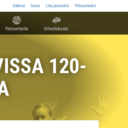
Galleria
Seura
Liity jäseneksi
Yhteystiedot
Yleisurheilu
Urheilukoulu
ISSA 120-
A