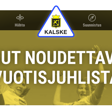
Hiihto
Suunnistus
UT NOUDETTAV
VUOTISJUHLIST