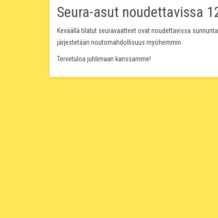
Seura-asut noudettavissa 12
Keväällä tilatut seuravaatteet ovat noudettavissa sunnunta
järjestetään noutomahdollisuus myöhemmin.
Tervetuloa juhlimaan kanssamme!