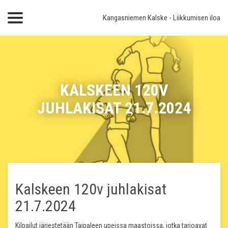
Kangasniemen Kalske
- Liikkumisen iloa
KALSKEEN 120V
JUHLAKISAT 21.7.2024
Kalskeen 120v juhlakisat
21.7.2024
Kilpailut järjestetään Taipaleen upeissa maastoissa, jotka tarjoavat