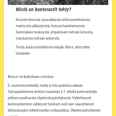
Mistä on kuntorastit tehty?
Iloisista ilmeistä, neuvokkaista reittisuunnitteluista,
mainioista jälkipeleistä, itsensä haastamisesta.
Sammaleen tuoksusta, ympäröivän metsän lumosta,
maistuvista metsän antimista.
Teistä, kuntorasteillamme kävijät. Kiitos, että tulitte
tänäänkin.
Aina ei voi kuitenkaan onnistua.
Ei suunnistusreiteillä, mutta ei tulospalvelussakaan.
Tulospalvelumme kohtasi haasteita 2.7. olleilla kuntorasteilla
johtuen puuttuvista ohjelmistopäivityksistä. Valitettavasti
kuntorastiemme sähköiset tulokset ovat näin saavuttaneet
bittiavaruuden lokitietojenkin nollauduttua.
Olemme pahoillamme