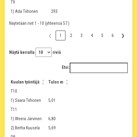
T9
1) Ada Tiihonen
293
Näytetään rivit 1 - 10 (yhteensä 57 )
❮
1
2
3
4
5
6
❯
Näytä kerralla
riviä
Etsi:
Kuulan työntäjä
Tulos m
T10
1) Saara Tiihonen
5,01
T11
1) Weera Järvinen
6,80
2) Bertta Kuusela
5,69