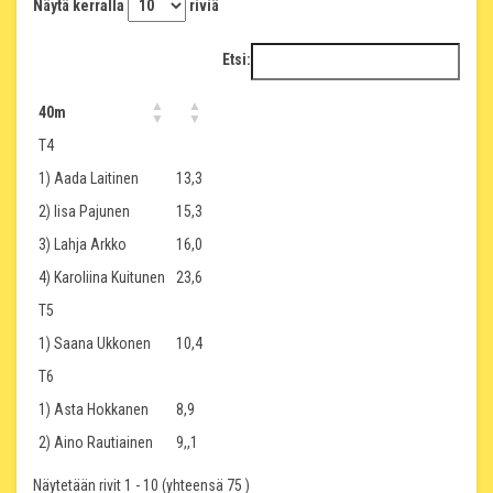
Näytä kerralla
riviä
Etsi:
40m
T4
1) Aada Laitinen
13,3
2) Iisa Pajunen
15,3
3) Lahja Arkko
16,0
4) Karoliina Kuitunen
23,6
T5
1) Saana Ukkonen
10,4
T6
1) Asta Hokkanen
8,9
2) Aino Rautiainen
9,,1
Näytetään rivit 1 - 10 (yhteensä 75 )