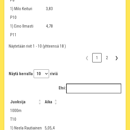
P8
1) Milo Keituri
3,83
P10
1) Eino Ilmasti
4,78
P11
Näytetään rivit 1 - 10 (yhteensä 18 )
❮
1
2
❯
Näytä kerralla
riviä
Etsi:
Juoksija
Aika
1000m
T10
1) Neela Rautiainen
5,05,4