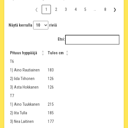
…
❮
1
2
3
4
5
8
❯
Näytä kerralla
riviä
Etsi:
Pituus hyppääjä
Tulos cm
T6
1) Aino Rautiainen
183
2) Iida Tiihonen
126
3) Asta Hokkanen
126
T7
1) Aino Tuukkanen
215
2) Iita Tulla
185
3) Nea Laitinen
177