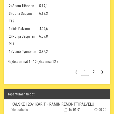
2) Saara Tiihonen
5,17,1
3) Oona Sappinen
6,12,3
T12
1) Iida Palvimo
4,09,6
2) Ronja Sappinen
6,07,8
P11
1) Väinö Pynnönen
3,32,2
Näytetään rivit 1 - 10 (yhteensä 12 )
❮
1
2
❯
Tapahtuman tiedot
KALSKE 120v IKÄRIT - RAMIN REMONTTIPALVELU
Yleisurheilu
To 01.01.
00.00