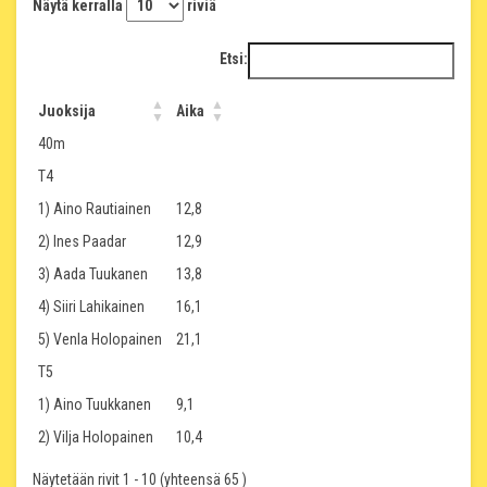
Näytä kerralla
riviä
Etsi:
Juoksija
Aika
40m
T4
1) Aino Rautiainen
12,8
2) Ines Paadar
12,9
3) Aada Tuukanen
13,8
4) Siiri Lahikainen
16,1
5) Venla Holopainen
21,1
T5
1) Aino Tuukkanen
9,1
2) Vilja Holopainen
10,4
Näytetään rivit 1 - 10 (yhteensä 65 )