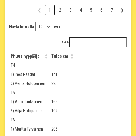
❮
1
2
3
4
5
6
7
❯
Näytä kerralla
riviä
Etsi:
Pituus hyppääjä
Tulos cm
T4
1) Ines Paadar
141
2) Venla Holopainen
22
T5
1) Aino Tuukkanen
165
3) Vilja Holopainen
102
T6
1) Martta Tyrväinen
206