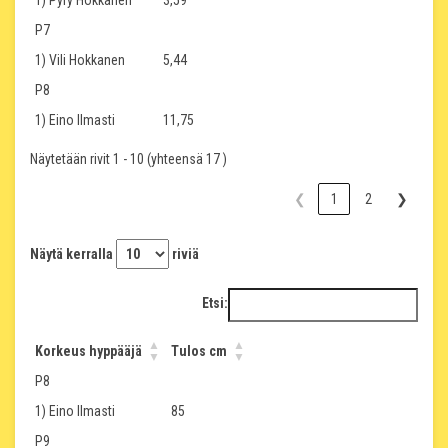
1) Pyry Hokkanen
3,59
P7
1) Vili Hokkanen
5,44
P8
1) Eino Ilmasti
11,75
Näytetään rivit 1 - 10 (yhteensä 17 )
❮
1
2
❯
Näytä kerralla
riviä
Etsi:
Korkeus hyppääjä
Tulos cm
P8
1) Eino Ilmasti
85
P9