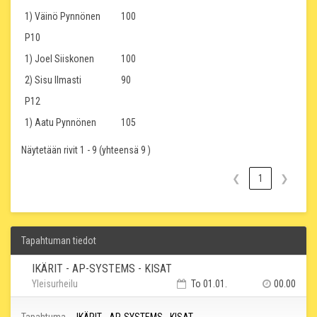
1) Väinö Pynnönen
100
P10
1) Joel Siiskonen
100
2) Sisu Ilmasti
90
P12
1) Aatu Pynnönen
105
Näytetään rivit 1 - 9 (yhteensä 9 )
❮
1
❯
Tapahtuman tiedot
IKÄRIT - AP-SYSTEMS - KISAT
Yleisurheilu
To 01.01.
00.00