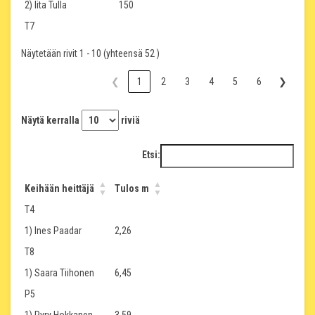
2) Iita Tulla
150
T7
Näytetään rivit 1 - 10 (yhteensä 52 )
❮
1
2
3
4
5
6
❯
Näytä kerralla
riviä
Etsi:
Keihään heittäjä
Tulos m
T4
1) Ines Paadar
2,26
T8
1) Saara Tiihonen
6,45
P5