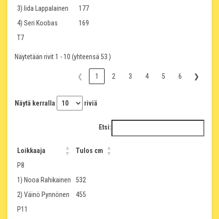
3) Iida Lappalainen
177
4) Seri Koobas
169
T7
Näytetään rivit 1 - 10 (yhteensä 53 )
❮
1
2
3
4
5
6
❯
Näytä kerralla
riviä
Etsi:
Loikkaaja
Tulos cm
P8
1) Nooa Rahikainen
532
2) Väinö Pynnönen
455
P11