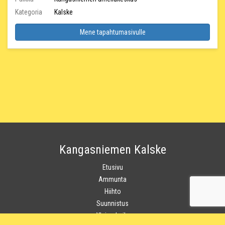
Kategoria
Kalske
Mene tapahtumasivulle
Kangasniemen Kalske
Etusivu
Ammunta
Hiihto
Suunnistus
Yleisurheilu