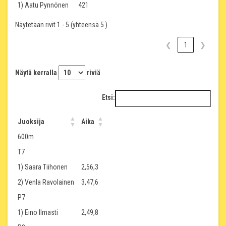
1) Aatu Pynnönen
421
Näytetään rivit 1 - 5 (yhteensä 5 )
❮
1
❯
Näytä kerralla
riviä
Etsi:
Juoksija
Aika
600m
T7
1) Saara Tiihonen
2,56,3
2) Venla Ravolainen
3,47,6
P7
1) Eino Ilmasti
2,49,8