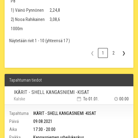
P8
1) Väinö Pynnönen
2,24,8
2) Nooa Rahikainen
3,08,6
1000m
Näytetään rivit 1 - 10 (yhteensä 17 )
❮
1
2
❯
Tapahtuman tiedot
IKÄRIT - SHELL KANGASNIEMI -KISAT
Kalske
To 01.01.
00.00
Tapahtuma
IKÄRIT - SHELL KANGASNIEMI -KISAT
Päivä
09.08.2021
Aika
17:30 - 20:00
Paikka
Kangasniemen urheilukeskus