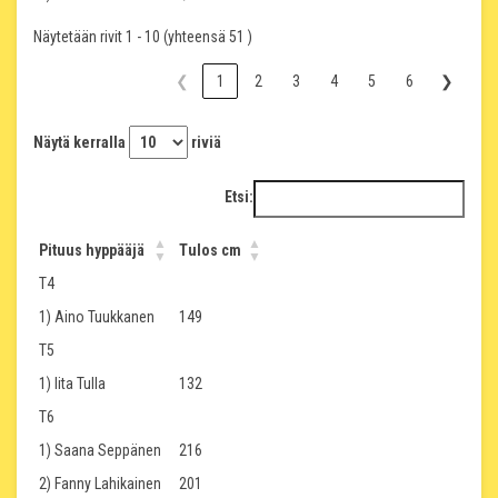
Näytetään rivit 1 - 10 (yhteensä 51 )
❮
1
2
3
4
5
6
❯
Näytä kerralla
riviä
Etsi:
Pituus hyppääjä
Tulos cm
T4
1) Aino Tuukkanen
149
T5
1) Iita Tulla
132
T6
1) Saana Seppänen
216
2) Fanny Lahikainen
201