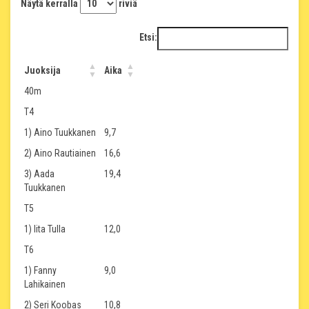
Näytä kerralla
riviä
Etsi:
Juoksija
Aika
40m
T4
1) Aino Tuukkanen
9,7
2) Aino Rautiainen
16,6
3) Aada
19,4
Tuukkanen
T5
1) Iita Tulla
12,0
T6
1) Fanny
9,0
Lahikainen
2) Seri Koobas
10,8