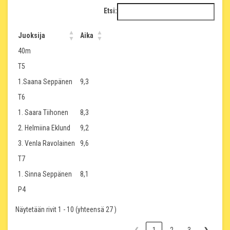
Etsi:
Juoksija
Aika
40m
T5
1.Saana Seppänen
9,3
T6
1. Saara Tiihonen
8,3
2. Helmiina Eklund
9,2
3. Venla Ravolainen
9,6
T7
1. Sinna Seppänen
8,1
P4
Näytetään rivit 1 - 10 (yhteensä 27 )