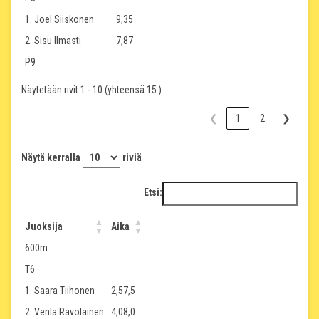
1. Joel Siiskonen
9,35
2. Sisu Ilmasti
7,87
P9
Näytetään rivit 1 - 10 (yhteensä 15 )
❮
1
2
❯
Näytä kerralla
riviä
Etsi:
Juoksija
Aika
600m
T6
1. Saara Tiihonen
2,57,5
2. Venla Ravolainen
4,08,0