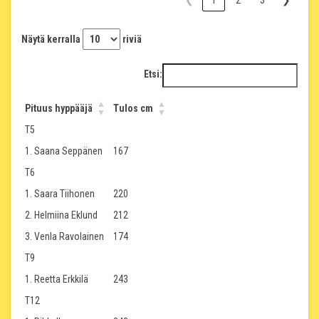
❮
1
2
3
❯
Näytä kerralla
riviä
Etsi:
Pituus hyppääjä
Tulos cm
T5
1. Saana Seppänen
167
T6
1. Saara Tiihonen
220
2. Helmiina Eklund
212
3. Venla Ravolainen
174
T9
1. Reetta Erkkilä
243
T12