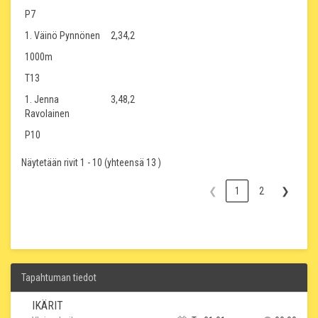
P7
1. Väinö Pynnönen
2,34,2
1000m
T13
1. Jenna
3,48,2
Ravolainen
P10
Näytetään rivit 1 - 10 (yhteensä 13 )
❮
1
2
❯
Tapahtuman tiedot
IKÄRIT