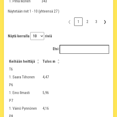
1. Pihla Ikonen
343
Näytetään rivit 1 - 10 (yhteensä 27 )
❮
1
2
3
❯
Näytä kerralla
riviä
Etsi:
Keihään heittäjä
Tulos m
T6
1. Saara Tiihonen
4,47
P6
1. Eino Ilmasti
5,96
P7
1. Väinö Pynnönen
4,16
P8